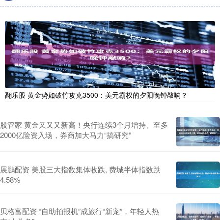
翻乐股 黄金势如破竹攻克3500：美元霸权的夕阳晚钟敲响？
股管家 黄金又又又新高！央行连续3个月增持、至多
2000亿险资入场，券商加大马力“搞研究”
展鵬配资 美股三大指数集体收跌, 费城半体指数跌
4.58%
贝格富配资 “自助拍报机”成旅行“新宠”，年轻人热