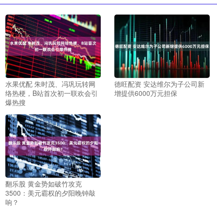
水果优配 朱时茂、冯巩玩转网
德旺配资 安达维尔为子公司新
络热梗，B站首次初一联欢会引
增提供6000万元担保
爆热搜
翻乐股 黄金势如破竹攻克
3500：美元霸权的夕阳晚钟敲
响？