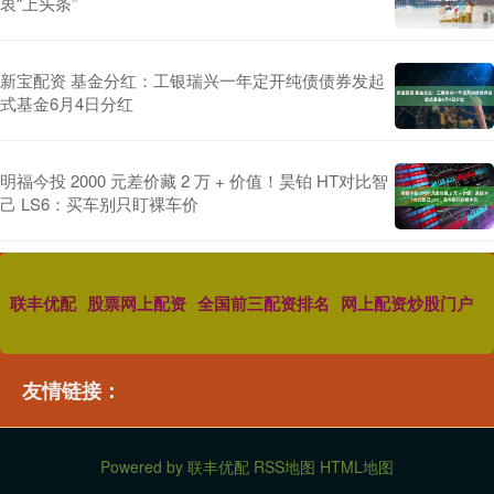
衷“上头条”
新宝配资 基金分红：工银瑞兴一年定开纯债债券发起
式基金6月4日分红
明福今投 2000 元差价藏 2 万 + 价值！昊铂 HT对比智
己 LS6：买车别只盯裸车价
联丰优配
股票网上配资
全国前三配资排名
网上配资炒股门户
友情链接：
Powered by
联丰优配
RSS地图
HTML地图