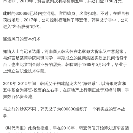
市场罪，2019年，鲜言被判决有期徒刑五年，并处罚金1180万元。
此时的600696已经内控混乱、官司缠身、名誉扫地。不过，在鲜言被
罚出场后，2017年，公司控制权落到了韩宏伟、韩啸父子手中，公司
进入“岩石股份”时代。
酱酒风口的资本幻术
知情人士向记者透露，河南商人韩宏伟在老家做大货车队生意起家，
与鲜言是某商学院同班同学，早期成立的豫商集团实质是民间借贷平
台，也由此尝到金融业务的甜头。韩啸则于1989年5月出生，毕业于
上海立达职业技术学院。
2010年-2015年间，韩氏父子构建起庞大的“海银系”，以海银财富和
五牛基金为募资-投资的左右手，在房地产上行期正处于巅峰时期，手
握数百亿资金池。
与之前的炒家不同，韩氏父子为600696编织了一个有实业的资本故
事。
《时代周报》此前曾报道，早在2016年，韩宏伟便开始筹划进军酱酒