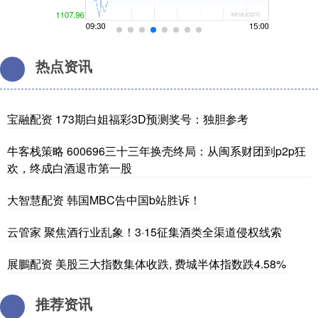
热点资讯
宝融配资 173期白姐福彩3D预测奖号：独胆参考
牛客栈策略 600696三十三年换壳终局：从闽系财团到p2p狂
欢，终成白酒退市第一股
大智慧配资 韩国MBC告中国b站胜诉！
云管家 聚焦酒行业乱象！3·15征集酒类全渠道侵权线索
展鵬配资 美股三大指数集体收跌, 费城半体指数跌4.58%
推荐资讯