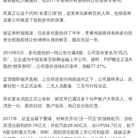
隆基趁机大幅减持，在2011年底将所有股份转让给港商李勇鸿。
而真正让这个代码“名震江湖”的，是资本玩家鲜言的入局，也彻底将
这家公司推进了投机炒作的深渊。
据证券时报报道，仅在多伦股份待了半年，李勇鸿就将持有的多伦投
资全部股权转让给律师出身的鲜言，随后失踪一年。
2015年5月，多伦股份的一纸公告引爆A股。公司宣布更名为“匹凸
匹”，立志成为中国首家互联网金融上市公司。彼时，P2P概念正是A
股的“财富密码”，公司股价连续6日涨停，涨幅77.37%。
监管随即揭开真相。上交所连发问询函追问之下，公司最终承认，此
番转型一无正式业务、二无人员配备、三无可行性论证。
而在更名消息正式公布前，鲜言早已通过多个马甲账户大举买入，等
消息一出、股价拉抬、散户追高，他已在分批出货。
2017年，证监会敲下重锤，对鲜言开出“没一罚五”的顶格处罚，没收
其违法获利的5.78亿元，并处罚款28.92亿元，合计约34.7亿元，创下
A股当时最大罚单。同时，因犯背信损害上市公司利益罪、操纵证券