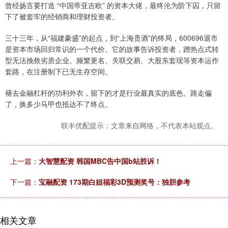
曾经扬言要打造 “中国帝亚吉欧” 的资本大佬，最终沦为阶下囚，只留
下了被套牢的经销商和理财投资者。
三十三年，从“福建豪盛”的起点，到“上海贵酒”的终局，600696退市
是资本市场回归常识的一个代价。它的故事告诉投资者，蹭热点式转
型无法挽救劣质企业。频繁更名、关联交易、大股东套现等资本运作
套路，在注册制下已无生存空间。
褪去金融杠杆的功利外衣，留下的才是行业最真实的底色。路走偏
了，换多少马甲也抵达不了终点。
联丰优配提示：文章来自网络，不代表本站观点。
上一篇：
大智慧配资 韩国MBC告中国b站胜诉！
下一篇：
宝融配资 173期白姐福彩3D预测奖号：独胆参考
相关文章