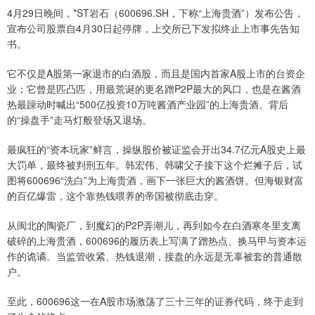
4月29日晚间，*ST岩石（600696.SH，下称“上海贵酒”）发布公告，
宣布公司股票自4月30日起停牌，上交所已下发拟终止上市事先告知
书。
它不仅是A股第一家退市的白酒股，而且是国内首家A股上市的台资企
业；它曾是匹凸匹，用最荒诞的更名蹭P2P最大的风口，也是在酱酒
热最躁动时喊出“500亿投资10万吨酱酒产业园”的上海贵酒。背后
的“操盘手”走马灯般登场又退场。
最疯狂的“资本玩家”鲜言，操纵股价被证监会开出34.7亿元A股史上最
大罚单，最终被判刑五年。韩宏伟、韩啸父子接下这个烂摊子后，试
图将600696“洗白”为上海贵酒，画下一张巨大的酱酒饼。但海银财富
的百亿爆雷，这个靠热钱喂养的帝国被彻底击穿。
从闽北的陶瓷厂，到魔幻的P2P弄潮儿，再到如今在白酒寒冬里支离
破碎的上海贵酒，600696的履历表上写满了蹭热点、换马甲与资本运
作的诡谲。当监管收紧、热钱退潮，接盘的永远是无辜被套的普通散
户。
至此，600696这一在A股市场激荡了三十三年的证券代码，终于走到