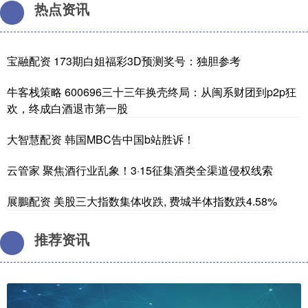
热点资讯
宝融配资 173期白姐福彩3D预测奖号：独胆参考
牛客栈策略 600696三十三年换壳终局：从闽系财团到p2p狂
欢，终成白酒退市第一股
大智慧配资 韩国MBC告中国b站胜诉！
云管家 聚焦酒行业乱象！3·15征集酒类全渠道侵权线索
展鵬配资 美股三大指数集体收跌, 费城半体指数跌4.58%
推荐资讯