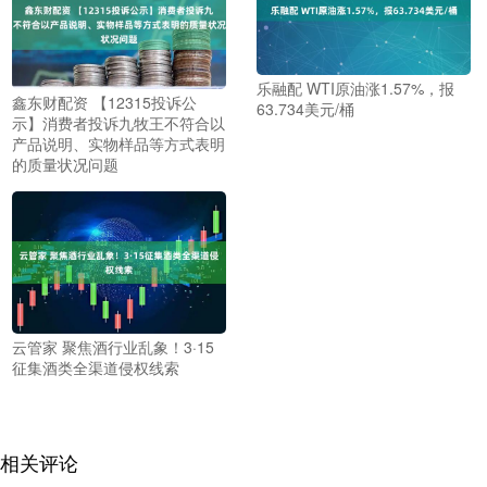
乐融配 WTI原油涨1.57%，报
鑫东财配资 【12315投诉公
63.734美元/桶
示】消费者投诉九牧王不符合以
产品说明、实物样品等方式表明
的质量状况问题
云管家 聚焦酒行业乱象！3·15
征集酒类全渠道侵权线索
相关评论