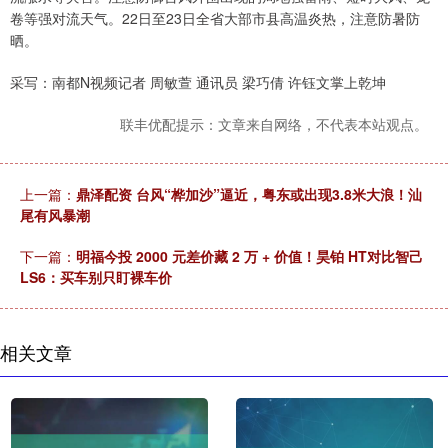
卷等强对流天气。22日至23日全省大部市县高温炎热，注意防暑防
晒。
采写：南都N视频记者 周敏萱 通讯员 梁巧倩 许钰文掌上乾坤
联丰优配提示：文章来自网络，不代表本站观点。
上一篇：
鼎泽配资 台风“桦加沙”逼近，粤东或出现3.8米大浪！汕
尾有风暴潮
下一篇：
明福今投 2000 元差价藏 2 万 + 价值！昊铂 HT对比智己
LS6：买车别只盯裸车价
相关文章