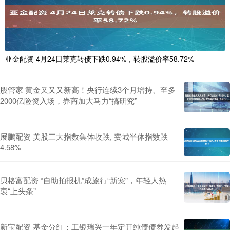
亚金配资 4月24日莱克转债下跌0.94%，转股溢价率58.72%
股管家 黄金又又又新高！央行连续3个月增持、至多
2000亿险资入场，券商加大马力“搞研究”
展鵬配资 美股三大指数集体收跌, 费城半体指数跌
4.58%
贝格富配资 “自助拍报机”成旅行“新宠”，年轻人热
衷“上头条”
新宝配资 基金分红：工银瑞兴一年定开纯债债券发起