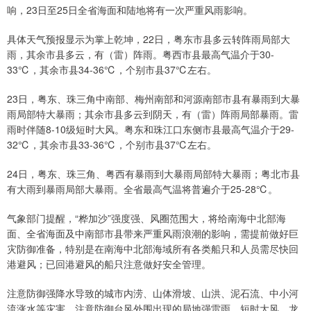
响，23日至25日全省海面和陆地将有一次严重风雨影响。
具体天气预报显示为掌上乾坤，22日，粤东市县多云转阵雨局部大
雨，其余市县多云，有（雷）阵雨。粤西市县最高气温介于30-
33℃，其余市县34-36℃，个别市县37℃左右。
23日，粤东、珠三角中南部、梅州南部和河源南部市县有暴雨到大暴
雨局部特大暴雨；其余市县多云到阴天，有（雷）阵雨局部暴雨。雷
雨时伴随8-10级短时大风。粤东和珠江口东侧市县最高气温介于29-
32℃，其余市县33-36℃，个别市县37℃左右。
24日，粤东、珠三角、粤西有暴雨到大暴雨局部特大暴雨；粤北市县
有大雨到暴雨局部大暴雨。全省最高气温将普遍介于25-28℃。
气象部门提醒，“桦加沙”强度强、风圈范围大，将给南海中北部海
面、全省海面及中南部市县带来严重风雨浪潮的影响，需提前做好巨
灾防御准备，特别是在南海中北部海域所有各类船只和人员需尽快回
港避风；已回港避风的船只注意做好安全管理。
注意防御强降水导致的城市内涝、山体滑坡、山洪、泥石流、中小河
流涨水等灾害。注意防御台风外围出现的局地强雷雨、短时大风、龙